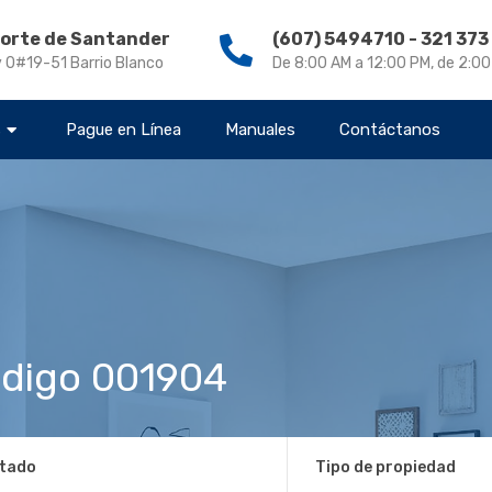
Norte de Santander
(607) 5494710 - 321 37
v 0#19-51 Barrio Blanco
De 8:00 AM a 12:00 PM, de 2:0
s
Pague en Línea
Manuales
Contáctanos
digo 001904
tado
Tipo de propiedad