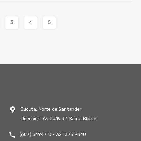
3
4
5
Cúcuta, Norte de Santander
Dirección: Av 0#19-51 Barrio Blanco
(607) 5494710 - 321 373 9340