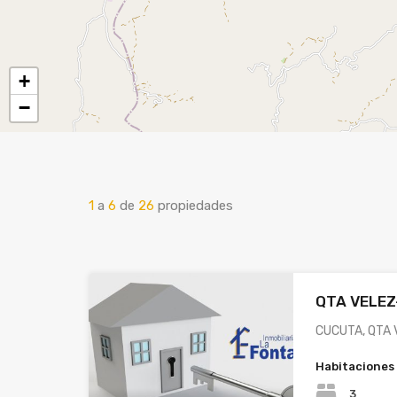
+
−
1
a
6
de
26
propiedades
QTA VELEZ
CUCUTA, QTA 
Habitaciones
3