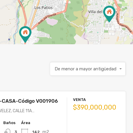
De menor a mayor antigüedad
VENTA
-CASA-Código V001906
$390,000,000
VELEZ, CALLE 11A…
Baños
Área
m2
142
3