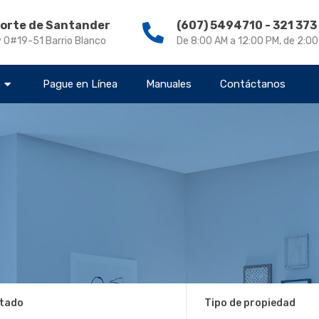
Norte de Santander
(607) 5494710 - 321 37
v 0#19-51 Barrio Blanco
De 8:00 AM a 12:00 PM, de 2:0
s
Pague en Línea
Manuales
Contáctanos
tado
Tipo de propiedad