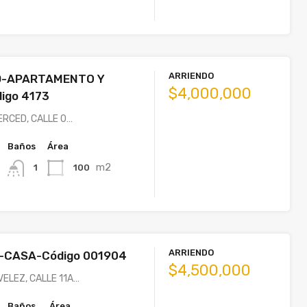
ARRIENDO
D-APARTAMENTO Y
$4,000,000
igo 4173
ERCED, CALLE 0…
Baños
Área
m2
100
1
ARRIENDO
-CASA-Código 001904
$4,500,000
VELEZ, CALLE 11A…
Baños
Área