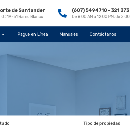
Norte de Santander
(607) 5494710 - 321 37
v 0#19-51 Barrio Blanco
De 8:00 AM a 12:00 PM, de 2:0
s
Pague en Línea
Manuales
Contáctanos
tado
Tipo de propiedad