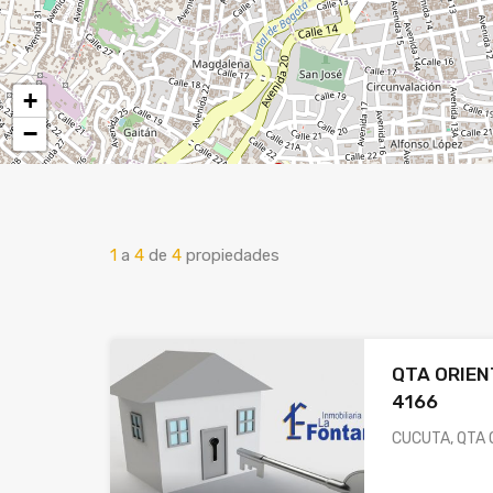
+
−
1
a
4
de
4
propiedades
QTA ORIEN
4166
CUCUTA, QTA 