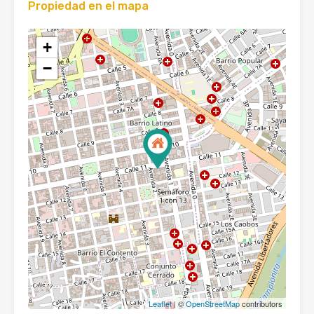
Propiedad en el mapa
+
−
Leaflet
| ©
OpenStreetMap
contributors