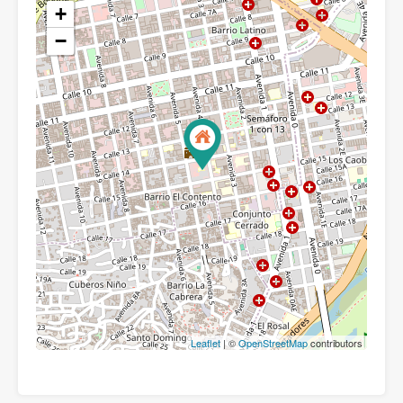
+
−
Leaflet
| ©
OpenStreetMap
contributors