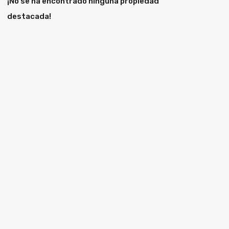
¡No se ha encontrado ninguna propiedad
destacada!