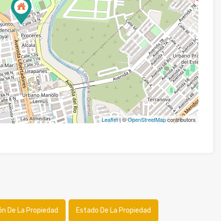
Leaflet
| ©
OpenStreetMap
contributors
ón De La Propiedad
Estado De La Propiedad