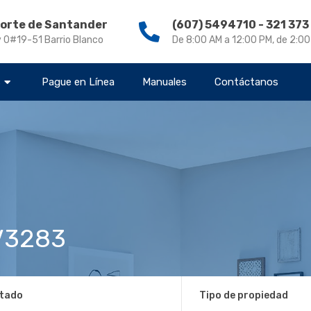
Norte de Santander
(607) 5494710 - 321 37
v 0#19-51 Barrio Blanco
De 8:00 AM a 12:00 PM, de 2:0
s
Pague en Línea
Manuales
Contáctanos
V3283
tado
Tipo de propiedad