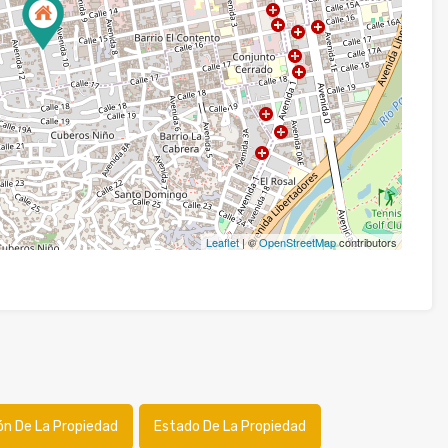
Leaflet
| ©
OpenStreetMap
contributors
ón De La Propiedad
Estado De La Propiedad