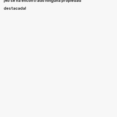
¡No se ha encontrado ninguna propiedad
destacada!