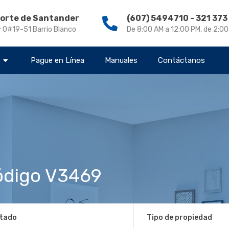
Norte de Santander
(607) 5494710 - 321 37
v 0#19-51 Barrio Blanco
De 8:00 AM a 12:00 PM, de 2:0
s
Pague en Línea
Manuales
Contáctanos
digo V3469
tado
Tipo de propiedad