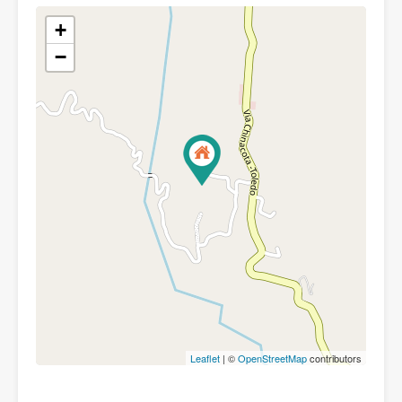
+
−
Leaflet
| ©
OpenStreetMap
contributors