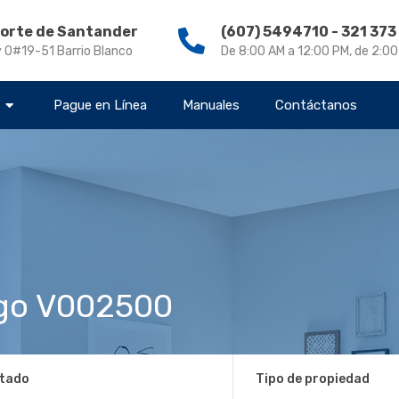
Norte de Santander
(607) 5494710 - 321 37
v 0#19-51 Barrio Blanco
De 8:00 AM a 12:00 PM, de 2:0
s
Pague en Línea
Manuales
Contáctanos
go V002500
tado
Tipo de propiedad