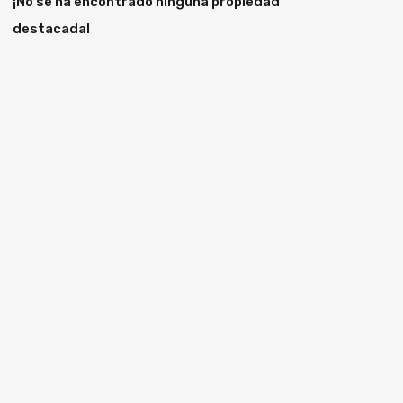
¡No se ha encontrado ninguna propiedad
destacada!