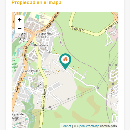
Propiedad en el mapa
+
−
Leaflet
| ©
OpenStreetMap
contributors