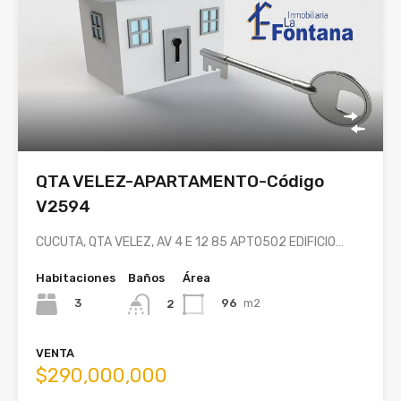
QTA VELEZ-APARTAMENTO-Código
V2594
CUCUTA, QTA VELEZ, AV 4 E 12 85 APTO502 EDIFICIO…
Habitaciones
Baños
Área
3
96
m2
2
VENTA
$290,000,000