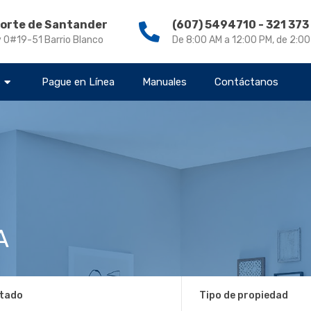
Norte de Santander
(607) 5494710 - 321 37
v 0#19-51 Barrio Blanco
De 8:00 AM a 12:00 PM, de 2:0
s
Pague en Línea
Manuales
Contáctanos
A
tado
Tipo de propiedad