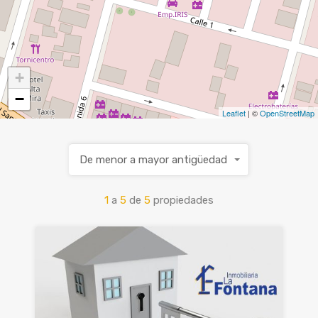
+
−
Leaflet
| ©
OpenStreetMap
De menor a mayor antigüedad
1
a
5
de
5
propiedades